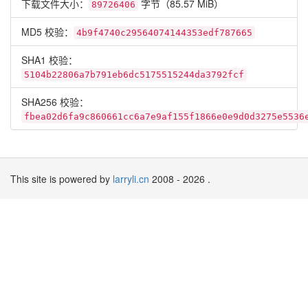
下载文件大小：
字节（85.57 MiB）
89726406
MD5 校验：
4b9f4740c29564074144353edf787665
SHA1 校验：
5104b22806a7b791eb6dc5175515244da3792fcf
SHA256 校验：
fbea02d6fa9c860661cc6a7e9af155f1866e0e9d0d3275e5536
This site is powered by
larryli.cn
2008 - 2026 .