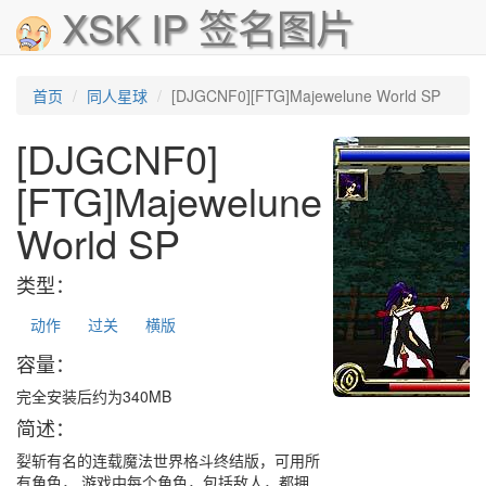
XSK IP 签名图片
首页
同人星球
[DJGCNF0][FTG]Majewelune World SP
[DJGCNF0]
[FTG]Majewelune
World SP
类型：
动作
过关
横版
容量：
完全安装后约为340MB
简述：
姴斩有名的连载魔法世界格斗终结版，可用所
有角色， 游戏中每个角色，包括敌人，都拥